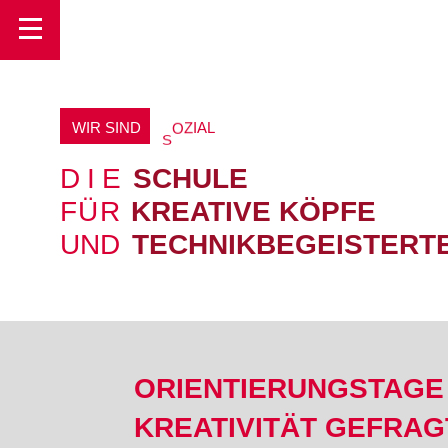
Toggle
S
I
WIR SIND
E
U
R
O
P
Ä
DIE
SCHULE
FÜR
KREATIVE KÖPFE
UND
TECHNIKBEGEISTERT
ORIENTIERUNGSTAGE 
KREATIVITÄT GEFRAG