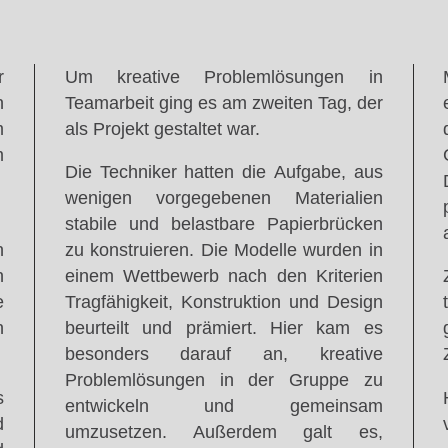
r
Um kreative Problemlösungen in
n
Teamarbeit ging es am zweiten Tag, der
m
als Projekt gestaltet war.
m
Die Techniker hatten die Aufgabe, aus
wenigen vorgegebenen Materialien
stabile und belastbare Papierbrücken
n
zu konstruieren. Die Modelle wurden in
n
einem Wettbewerb nach den Kriterien
e
Tragfähigkeit, Konstruktion und Design
n
beurteilt und prämiert. Hier kam es
besonders darauf an, kreative
Problemlösungen in der Gruppe zu
s
entwickeln und gemeinsam
d
umzusetzen. Außerdem galt es,