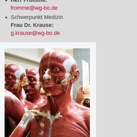
Herr Fromme:
fromme@wg-bo.de
Schwerpunkt Medizin
Frau Dr. Krause:
g.krause@wg-bo.de