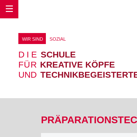
Toggle
WIR SIND
O
Z
I
A
L
S
DIE
SCHULE
FÜR
KREATIVE KÖPFE
UND
TECHNIKBEGEISTERT
PRÄPARATIONSTECH