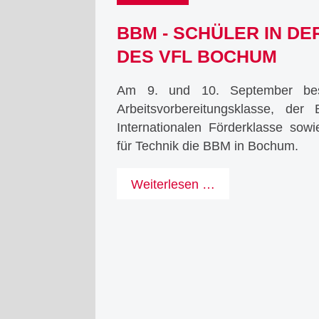
BBM - SCHÜLER IN DE
DES VFL BOCHUM
Am 9. und 10. September bes
Arbeitsvorbereitungsklasse, der 
Internationalen Förderklasse sow
für Technik die BBM in Bochum.
BBM
Weiterlesen …
-
Schüler
in
der
VIP-
Lounge
des