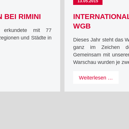
13.05.2015
Erden
BEI RIMINI
INTERNATIONA
WGB
eg erkundete mit 77
Regionen und Städte in
Dieses Jahr steht das W
ganz im Zeichen der
Gemeinsam mit unserer
n
Warschau wurden je zwei
Interna
Weiterlesen …
Projek
am
WGB