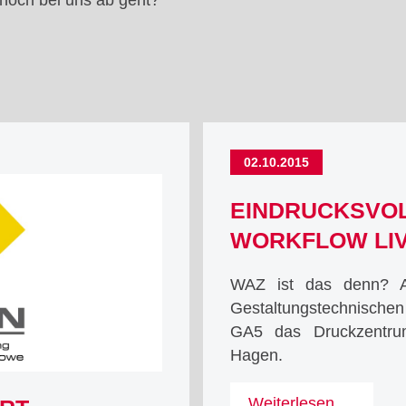
 noch bei uns ab geht?
02.10.2015
EINDRUCKSVOL
WORKFLOW LIV
WAZ ist das denn? A
Gestaltungstechnische
GA5 das Druckzentru
Hagen.
Eindru
Weiterlesen …