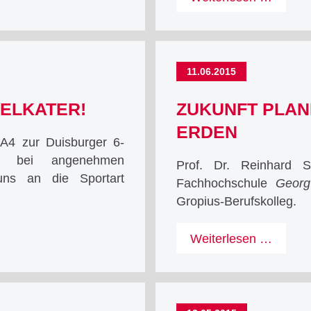
11.06.2015
ELKATER!
ZUKUNFT PLAN
ERDEN
A4 zur Duisburger 6-
ir bei angenehmen
Prof. Dr. Reinhard S
uns an die Sportart
Fachhochschule
Georg
Gropius-Berufskolleg.
Zukunf
Weiterlesen …
planen
mit
Steine
und