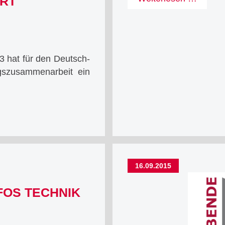
ERT
den
Druck-
Workfl
live
3 hat für den Deutsch-
erlebt!
gszusammenarbeit ein
16.09.2015
FOS TECHNIK