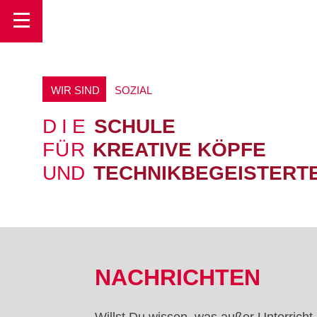
Toggle
WIR SIND
E
U
R
O
P
Ä
I
S
C
H
DIE
SCHULE
FÜR
KREATIVE KÖPFE
UND
TECHNIKBEGEISTERT
NACHRICHTEN