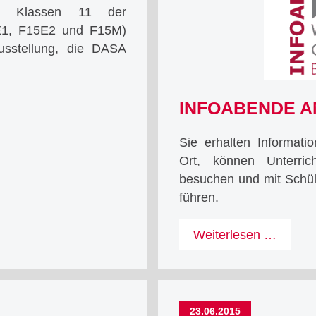
e Klassen 11 der
5E1, F15E2 und F15M)
ausstellung, die DASA
INFOABENDE 
Sie erhalten Informati
Ort, können Unterric
besuchen und mit Schü
führen.
Infoab
Weiterlesen …
am
WGB
23.06.2015