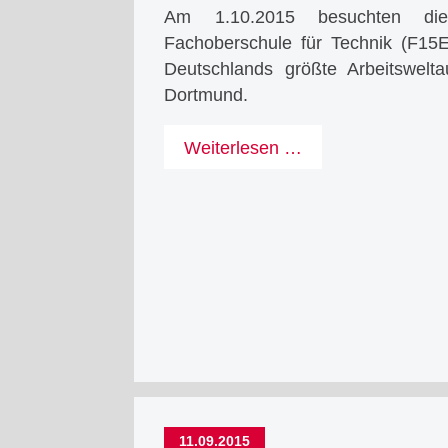
Am 1.10.2015 besuchten di
Fachoberschule für Technik (F1
Deutschlands größte Arbeitswelt
Dortmund.
Mit
Weiterlesen …
Energie
voran!
FOS
Technik
bei
der
DASA
11.09.2015