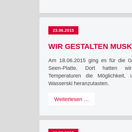
VfL
Bochum
23.06.2015
WIR GESTALTEN MUSK
Am 18.06.2015 ging es für die G
Seen-Platte. Dort hatten w
Temperaturen die Möglichkeit, 
Wasserski heranzutasten.
Wir
Weiterlesen …
gestalten
Muskelkater!